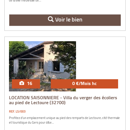
de la ville médiévale de…
Voir le bien
16
0 €/Mois hc
LOCATION SAISONNIERE - Villa du verger des écoliers
au pied de Lectoure (32700)
REF. LS/003
Profitez d’un emplacement unique au pied des remparts de Lectoure, cité thermale
et touristique du Gers pour d&e…