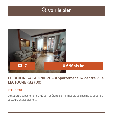
Voir le bien
7
0 €/Mois hc
LOCATION SAISONNIERE - Appartement T4 centre ville
LECTOURE (32700)
REF. LS/001
Ce superbe appartement situé au 1er étage d'un immeuble de charme au coeur de
Lectoure est idéalemen…